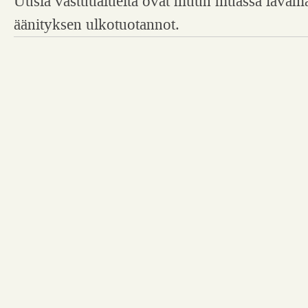
Uusia vastuualueita ovat muun muassa lavama
äänityksen ulkotuotannot.