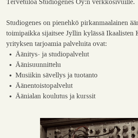
Tervetuloa Studiogenes Oy:n verkkosivuille.
Studiogenes on pienehkö pirkanmaalainen ääni
toimipaikka sijaitsee Jyllin kylässä Ikaaliste
yrityksen tarjoamia palveluita ovat:
Äänitys- ja studiopalvelut
Äänisuunnittelu
Musiikin sävellys ja tuotanto
Äänentoistopalvelut
Äänialan koulutus ja kurssit