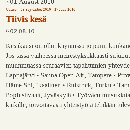
01 August 2010
Uutiset
|
05 September 2010
|
27 June 2010
Tiivis kesä
02.08.10
Kesäkausi on ollut käynnissä jo parin kuukaud
Jos tässä vaiheessa menestyksekkäästi sujunutt
muunmuassa seuraavien tapahtumien yhteydess
Lappajärvi • Sauna Open Air, Tampere • Provi
Häme Soi, Ikaalinen • Ruisrock, Turku • Tam
Popfestivaali, Jyväskylä • Työväen musiikkit
kaikille, toivottavasti yhteistyötä tehdään tul