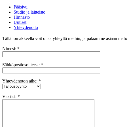
Pääsivu
Studio ja laitteisto
Hinnasto
Uutiset
Yhteydenotto
Tällä lomakkeella voit ottaa yhteyttä meihin, ja palaamme asiaan mah
Nimesi:
*
Sähköpostiosoitteesi:
*
Yhteydenoton aihe:
*
Viestisi:
*